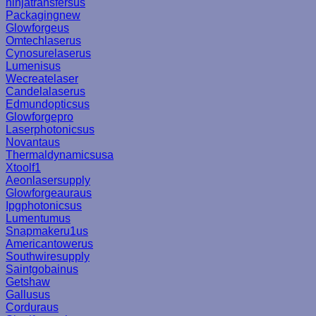
ninjatransfersus
Packagingnew
Glowforgeus
Omtechlaserus
Cynosurelaserus
Lumenisus
Wecreatelaser
Candelalaserus
Edmundopticsus
Glowforgepro
Laserphotonicsus
Novantaus
Thermaldynamicsusa
Xtoolf1
Aeonlasersupply
Glowforgeauraus
Ipgphotonicsus
Lumentumus
Snapmakeru1us
Americantowerus
Southwiresupply
Saintgobainus
Getshaw
Gallusus
Corduraus