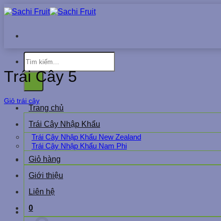
Chuyển
đến
nội
dung
Tìm
kiếm:
Trái Cây 5
Giỏ trái cây
Trang chủ
Trái Cây Nhập Khẩu
Trái Cây Nhập Khẩu New Zealand
Trái Cây Nhập Khẩu Nam Phi
Giỏ hàng
Giới thiệu
Liên hệ
0