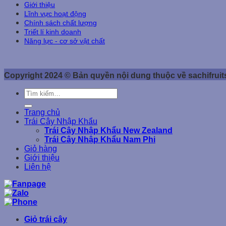
Giới thiệu
Lĩnh vực hoạt động
Chính sách chất lượng
Triết lí kinh doanh
Năng lực - cơ sở vật chất
Copyright 2024 © Bản quyền nội dung thuộc về sachifrui
Tìm
kiếm:
Trang chủ
Trái Cây Nhập Khẩu
Trái Cây Nhập Khẩu New Zealand
Trái Cây Nhập Khẩu Nam Phi
Giỏ hàng
Giới thiệu
Liên hệ
Giỏ trái cây