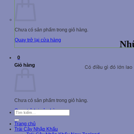
Chuyển
đến
phần
nội
dung
Chưa có sản phẩm trong giỏ hàng.
Quay trở lại cửa hàng
Nhữ
0
Giỏ hàng
Có điều gì đó lớn la
Chưa có sản phẩm trong giỏ hàng.
Quay trở lại cửa hàng
Tìm
kiếm:
Trang chủ
Trái Cây Nhập Khẩu