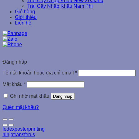
Trái Cây Nhập Khẩu New Zealand
Trái Cây Nhập Khẩu Nam Phi
Giỏ hàng
Giới thiệu
Liên hệ
Đăng nhập
Tên tài khoản hoặc địa chỉ email
*
Mật khẩu
*
Ghi nhớ mật khẩu
Đăng nhập
Quên mật khẩu?
fedexposterprinting
ninjatransferus