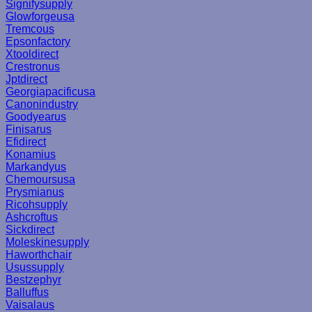
Signifysupply
Glowforgeusa
Tremcous
Epsonfactory
Xtooldirect
Crestronus
Jptdirect
Georgiapacificusa
Canonindustry
Goodyearus
Finisarus
Efidirect
Konamius
Markandyus
Chemoursusa
Prysmianus
Ricohsupply
Ashcroftus
Sickdirect
Moleskinesupply
Haworthchair
Usussupply
Bestzephyr
Balluffus
Vaisalaus