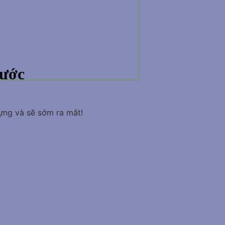
rước
ựng và sẽ sớm ra mắt!