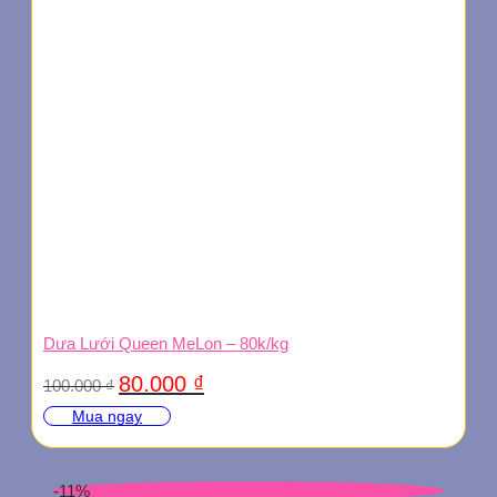
Dưa Lưới Queen MeLon – 80k/kg
Giá
Giá
80.000
₫
100.000
₫
gốc
hiện
Mua ngay
là:
tại
100.000 ₫.
là:
80.000 ₫.
-11%