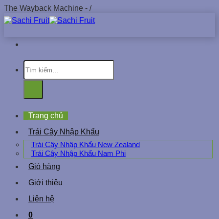
The Wayback Machine - /
Chuyển
đến
nội
dung
Tìm
kiếm:
Trang chủ
Trái Cây Nhập Khẩu
Trái Cây Nhập Khẩu New Zealand
Trái Cây Nhập Khẩu Nam Phi
Giỏ hàng
Giới thiệu
Liên hệ
0